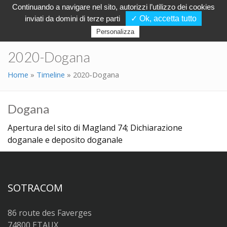
Continuando a navigare nel sito, autorizzi l’utilizzo dei cookies
inviati da domini di terze parti
✓ Ok, accetta tutto
Personalizza
2020-Dogana
Home
»
Timeline
»
2020-Dogana
Dogana
Apertura del sito di Magland 74; Dichiarazione
doganale e deposito doganale
SOTRACOM
86 route des Faverges
74800 ETAUX