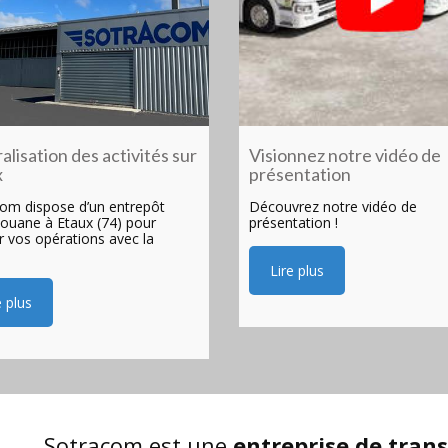
alisation des activités sur
Visionnez notre vidéo de
x
présentation
om dispose d’un entrepôt
Découvrez notre vidéo de
ouane à Etaux (74) pour
présentation !
er vos opérations avec la
.
Lire plus
e plus
Sotracom est une
entreprise de trans