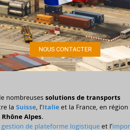
NOUS CONTACTER
 de nombreuses
solutions de transports
tre la
Suisse
, l’
Italie
et la France, en région
Rhône Alpes
.
a
gestion de plateforme logistique
et l’
impor