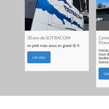
30 ans de SOTRACOM
Centr
Etau
en petit mais aussi en grand 😊 !!!
Sotrac
sous d
Lire plus
facilit
Suisse
Lir