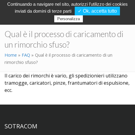
Continuando a navigare nel sito, autorizzi l’utilizzo dei cookies
inviati da domini di terze parti
✓ Ok, accetta tutto
Personalizza
Qual è il processo di caricamento di
un rimorchio sfuso?
Home
»
FAQ
»
Qual è il processo di caricamento di un
rimorchio sfuso?
Il carico dei rimorchi è vario, gli spedizionieri utilizzano
tramogge, caricatori, pinze, frantumatori di espulsione,
ecc.
SOTRACOM