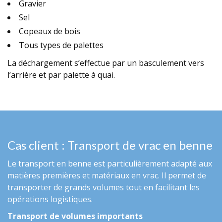
Gravier
Sel
Copeaux de bois
Tous types de palettes
La déchargement s’effectue par un basculement vers
l’arrière et par palette à quai.
Cas client : Transport de vrac en benne
Le
transport en benne
est particulièrement adapté aux
matières premières et
matériaux en vrac
. Il permet de
transporter de grands volumes
tout en facilitant les
opérations logistiques.
Transport de volumes importants