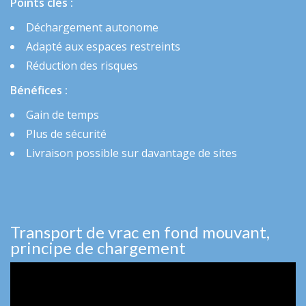
Points clés :
Déchargement autonome
Adapté aux espaces restreints
Réduction des risques
Bénéfices :
Gain de temps
Plus de sécurité
Livraison possible sur davantage de sites
Transport de vrac en fond mouvant,
principe de chargement