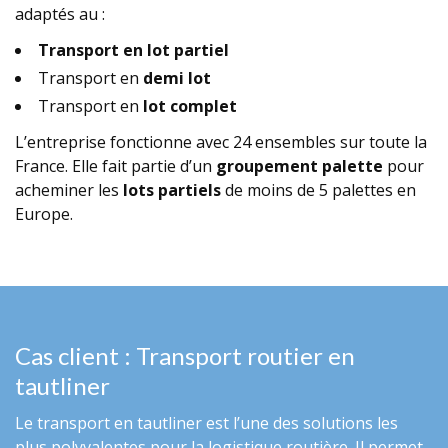
adaptés au :
Transport en lot partiel
Transport en
demi lot
Transport en
lot complet
L’entreprise fonctionne avec 24 ensembles sur toute la
France. Elle fait partie d’un
groupement palette
pour
acheminer les
lots partiels
de moins de 5 palettes en
Europe.
Cas client : Transport routier en
tautliner
Le
transport en tautliner
est l’une des solutions les
plus polyvalentes pour la
logistique routière
. Il permet